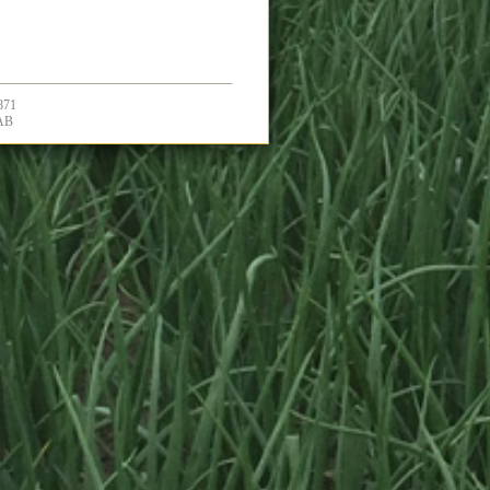
871
 AB