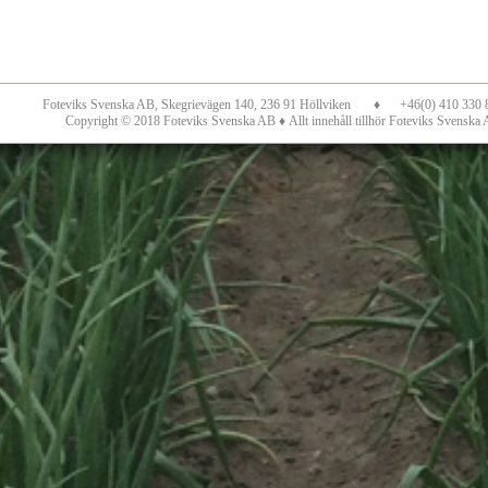
Foteviks Svenska AB, Skegrievägen 140, 236 91 Höllviken
♦
+46(0) 410 330 
Copyright © 2018 Foteviks Svenska AB
♦
Allt innehåll tillhör Foteviks Svenska