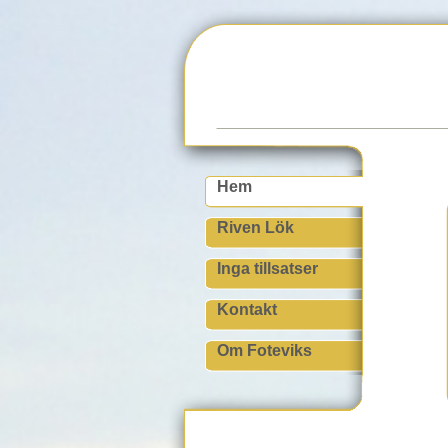
Hem
Riven Lök
Inga tillsatser
Kontakt
Om Foteviks