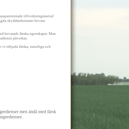
ropapatenterade tillverkningsmetod
yggda skyddmeknismer bevara
med bevarade färska egenskaper. Man
barheten påverkas.
 vi erbjuda färska, naturliga och
ngredienser men ändå med färsk
ingredienser.