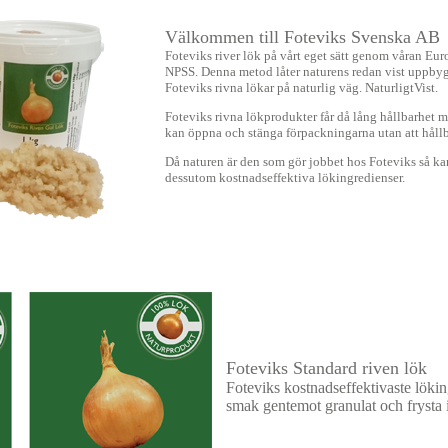
Välkommen till Foteviks Svenska AB
Foteviks river lök på vårt eget sätt genom våran Eu
NPSS. Denna metod låter naturens redan vist uppb
Foteviks rivna lökar på naturlig väg. NaturligtVist.
Foteviks rivna lökprodukter får då lång hållbarhet 
kan öppna och stänga förpackningarna utan att håll
Då naturen är den som gör jobbet hos Foteviks så kan
dessutom kostnadseffektiva lökingredienser.
Foteviks Standard riven lök
Foteviks kostnadseffektivaste löki
smak gentemot granulat och frysta 